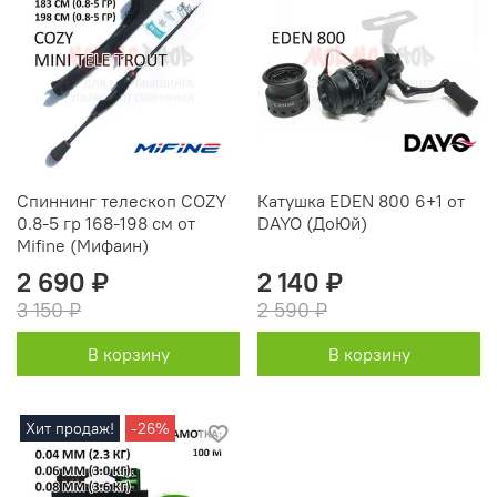
Спиннинг телескоп COZY
Катушка EDEN 800 6+1 от
0.8-5 гр 168-198 см от
DAYO (ДоЮй)
Mifine (Мифаин)
2 690 ₽
2 140 ₽
3 150 ₽
2 590 ₽
В корзину
В корзину
Хит продаж!
-26%