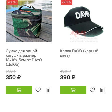
-36%
-20%
Сумка для одной
Кепка DAYO (черный
катушки, размер
цвет)
18х18х15см от DAYO
(ДоЮй)
550 ₽
490 ₽
350 ₽
390 ₽