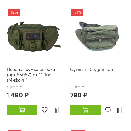
-12%
-31%
Поясная сумка рыбака
Сумка набедренная
(арт 55057) от Mifine
(Мифаин)
1 690 ₽
1 150 ₽
1 490 ₽
790 ₽