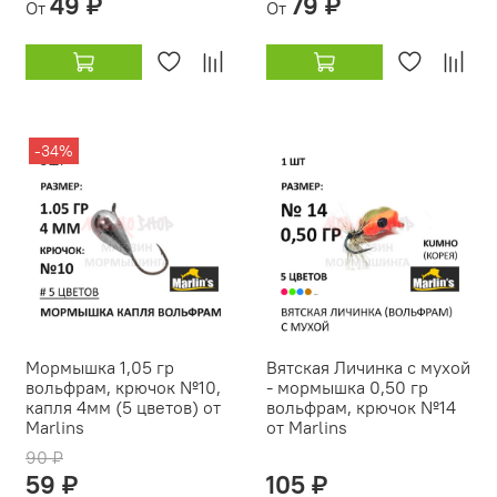
49 ₽
79 ₽
От
От
-34%
Мормышка 1,05 гр
Вятская Личинка с мухой
вольфрам, крючок №10,
- мормышка 0,50 гр
капля 4мм (5 цветов) от
вольфрам, крючок №14
Marlins
от Marlins
90 ₽
59 ₽
105 ₽