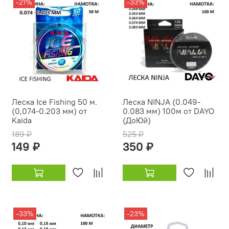
-21%
-33%
Леска Ice Fishing 50 м.
Леска NINJA (0.049-
(0,074-0.203 мм) от
0.083 мм) 100м от DAYO
Kaida
(ДоЮй)
189 ₽
525 ₽
149 ₽
350 ₽
-33%
-23%