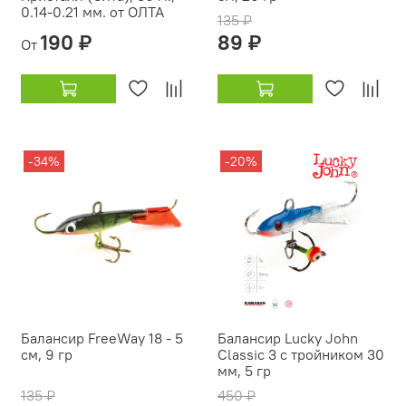
0.14-0.21 мм. от ОЛТА
135 ₽
190 ₽
89 ₽
От
-34%
-20%
Балансир FreeWay 18 - 5
Балансир Lucky John
см, 9 гр
Classic 3 с тройником 30
мм, 5 гр
135 ₽
450 ₽