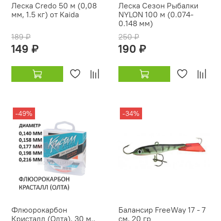
Леска Credo 50 м (0,08
Леска Сезон Рыбалки
мм, 1.5 кг) от Kaida
NYLON 100 м (0.074-
0.148 мм)
189 ₽
250 ₽
149 ₽
190 ₽
-49%
-34%
Флюорокарбон
Балансир FreeWay 17 - 7
Кристалл (Олта), 30 м.,
см, 20 гр