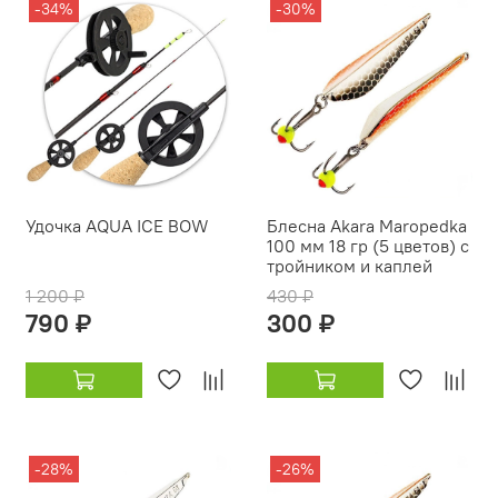
-34%
-30%
Удочка AQUA ICE BOW
Блесна Akara Maropedka
100 мм 18 гр (5 цветов) с
тройником и каплей
1 200 ₽
430 ₽
790 ₽
300 ₽
-28%
-26%