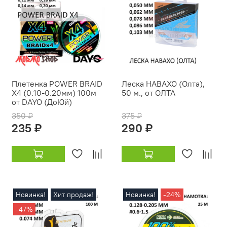
Плетенка POWER BRAID
Леска НАВАХО (Олта),
X4 (0.10-0.20мм) 100м
50 м., от ОЛТА
от DAYO (ДоЮй)
350 ₽
375 ₽
235 ₽
290 ₽
Новинка!
Хит продаж!
Новинка!
-24%
-47%