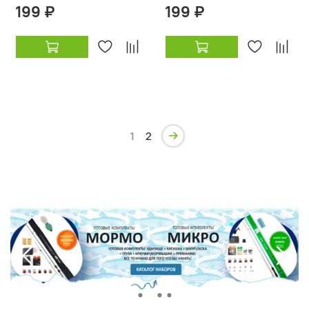
199 ₽
199 ₽
1
2