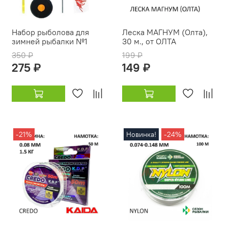
Набор рыболова для
Леска МАГНУМ (Олта),
зимней рыбалки №1
30 м., от ОЛТА
350 ₽
199 ₽
275 ₽
149 ₽
-21%
Новинка!
-24%