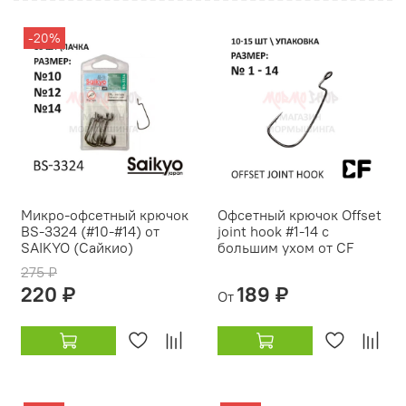
-20%
Микро-офсетный крючок
Офсетный крючок Offset
BS-3324 (#10-#14) от
joint hook #1-14 с
SAIKYO (Сайкио)
большим ухом от CF
275 ₽
220 ₽
189 ₽
От