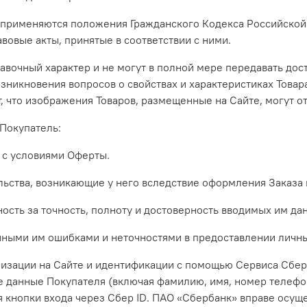
применяются положения Гражданского Кодекса Российской Ф
вовые акты, принятые в соответствии с ними.
авочный характер и не могут в полной мере передавать до
возникновения вопросов о свойствах и характеристиках Тов
т, что изображения Товаров, размещенные на Сайте, могут о
 Покупатель:
е с условиями Оферты.
тельства, возникающие у него вследствие оформления Заказа
ность за точность, полноту и достоверность вводимых им да
енными им ошибками и неточностями в предоставлении личны
ризации на Сайте и идентификации с помощью Сервиса Сбер
 данные Покупателя (включая фамилию, имя, номер телефона
 кнопки входа через Сбер ID. ПАО «Сбербанк» вправе осуще