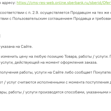
о адресу:
https://cms-res-web.online.sberbank.ru/sberid/Ofert
оответствии с п. 2.9. осуществляется Продавцом на тех же о
ствии с Пользовательским соглашением Продавца и требов
и
 указана на Сайте.
 изменить цену на любую позицию Товара, работы / услуги.
/ услуги, действующей на момент оформления заказа.
 получения работы, услуги на Сайте либо сообщает Покупат
бот / услуг считаются исполненными с момента поступления
ары, работы / услуги производятся способами, указанными н