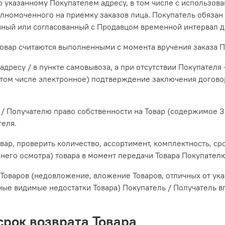
о указанному Покупателем адресу, в том числе с использов
олномоченного на приемку заказов лица. Покупатель обязан 
анный или согласованный с Продавцом временной интервал д
 товар считаются выполненными с момента вручения заказа 
адресу / в пункте самовывоза, а при отсутствии Покупател
в том числе электронное) подтверждение заключения дого
 / Получателю право собственности на Товар (содержимое За
теля.
овар, проверить количество, ассортимент, комплектность, ср
него осмотра) товара в момент передачи Товара Покупателю
 Товаров (недовложение, вложение Товаров, отличных от ука
ные видимые недостатки Товара) Покупатель / Получатель вп
 срок возврата Товара