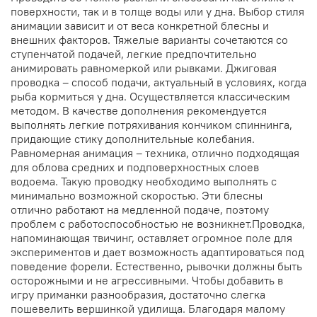
поверхности, так и в толще воды или у дна. Выбор стиля
анимации зависит и от веса конкретной блесны и
внешних факторов. Тяжелые варианты сочетаются со
ступенчатой подачей, легкие предпочтительно
анимировать равномеркой или рывками. Джиговая
проводка – способ подачи, актуальный в условиях, когда
рыба кормиться у дна. Осуществляется классическим
методом. В качестве дополнения рекомендуется
выполнять легкие потряхивания кончиком спиннинга,
придающие стику дополнительные колебания.
Равномерная анимация – техника, отлично подходящая
для облова средних и подповерхностных слоев
водоема. Такую проводку необходимо выполнять с
минимально возможной скоростью. Эти блесны
отлично работают на медленной подаче, поэтому
проблем с работоспособностью не возникнет.Проводка,
напоминающая твичинг, оставляет огромное поле для
экспериментов и дает возможность адаптироваться под
поведение форели. Естественно, рывочки должны быть
осторожными и не агрессивными. Чтобы добавить в
игру приманки разнообразия, достаточно слегка
пошевелить вершинкой удилища. Благодаря малому