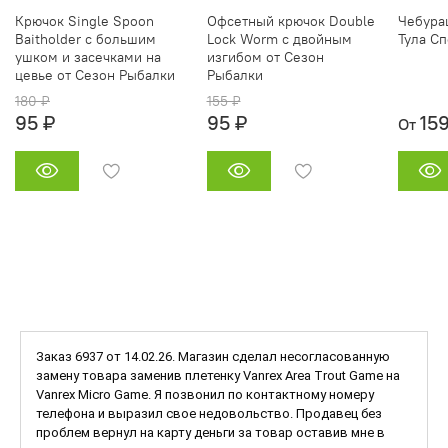
Крючок Single Spoon
Офсетный крючок Double
Чебура
Baitholder с большим
Lock Worm с двойным
Тула Сп
ушком и засечками на
изгибом от Сезон
цевье от Сезон Рыбалки
Рыбалки
180 ₽
155 ₽
95 ₽
95 ₽
15
От
Заказ 6937 от 14.02.26. Магазин сделал несогласованную
замену товара заменив плетенку Vanrex Area Trout Game на
Vanrex Micro Game. Я позвонил по контактному номеру
телефона и выразил свое недовольство. Продавец без
проблем вернул на карту деньги за товар оставив мне в