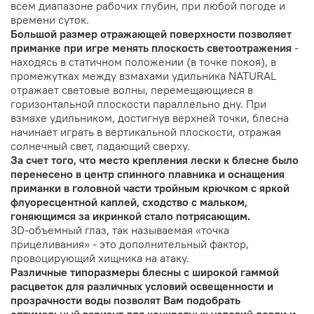
всем диапазоне рабочих глубин, при любой погоде и
времени суток.
Большой размер отражающей поверхности позволяет
приманке при игре менять плоскость светоотражения
-
находясь в статичном положении (в точке покоя), в
промежутках между взмахами удильника NATURAL
отражает световые волны, перемещающиеся в
горизонтальной плоскости параллельно дну. При
взмахе удильником, достигнув верхней точки, блесна
начинает играть в вертикальной плоскости, отражая
солнечный свет, падающий сверху.
За счет того, что место крепления лески к блесне было
перенесено в центр спинного плавника и оснащения
приманки в головной части тройным крючком с яркой
флуоресцентной каплей, сходство с мальком,
гоняющимся за икринкой стало потрясающим.
3D-объемный глаз, так называемая «точка
прицеливания» - это дополнительный фактор,
провоцирующий хищника на атаку.
Различные типоразмеры блесны с широкой гаммой
расцветок для различных условий освещенности и
прозрачности воды позволят Вам подобрать
оптимальный вариант для конкретных условий ловли и