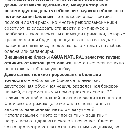
длинных взмахов удильником, между которыми
рекомендуется делать небольшие паузы и небольшого
потряхивания блесной
– это классическая тактика
поиска и ловли рыбы, но многие рыболовы-зимники
советуют не следовать стандарту, а эмпирически
подбирать такие варианты анимации приманки, которые
«расшевелят» и будут провоцировать на хватку даже
пассивного хищника, не желающего клевать на любые
блесна или балансиры.
Внешний вид блесны AQUA NATURAL зачастую трудно
отличить от настоящего малька
, настолько реалистично
он похож на небольшую рыбку.
Даже самые мелкие прорисованы с большой
точностью
– небольшие боковые плавнички,
двусторонняя объемная чешуя, разделенная боковой
линией, с переменным углом отражения света, 3D
глазик, спинной и нижний плавники различных цветов.
Слой светоотражающего металла с повышенным
альбедо, нанесенный методом вакуумной
металлизации с многокомпонентным защитным
покрытием от царапин и сколов, позволяет блесне
четко просматриваться потенциальным хищником, во