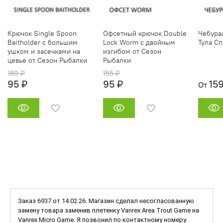
Крючок Single Spoon
Офсетный крючок Double
Чебура
Baitholder с большим
Lock Worm с двойным
Тула Сп
ушком и засечками на
изгибом от Сезон
цевье от Сезон Рыбалки
Рыбалки
180 ₽
155 ₽
95 ₽
95 ₽
15
От
Заказ 6937 от 14.02.26. Магазин сделал несогласованную
замену товара заменив плетенку Vanrex Area Trout Game на
Vanrex Micro Game. Я позвонил по контактному номеру