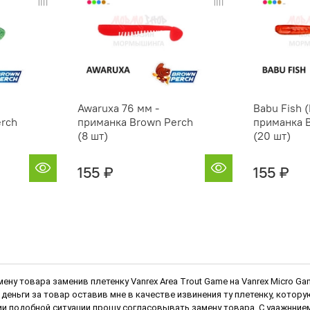
Awaruxa 76 мм -
Babu Fish (
rch
приманка Brown Perch
приманка 
(8 шт)
(20 шт)
155 ₽
155 ₽
мену товара заменив плетенку Vanrex Area Trout Game на Vanrex Micro 
деньги за товар оставив мне в качестве извинения ту плетенку, котор
и подобной ситуации прошу согласовывать замену товара. С уаажннием