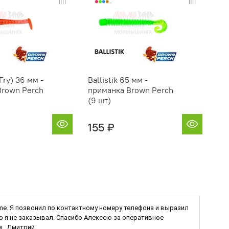
Fry) 36 мм -
Ballistik 65 мм -
Bal
Brown Perch
приманка Brown Perch
пр
(9 шт)
(6
155 ₽
2
Game. Я позвонил по контактному номеру телефона и выразил
ую я не заказывал. Спасибо Алексею за оперативное
., Дмитрий.