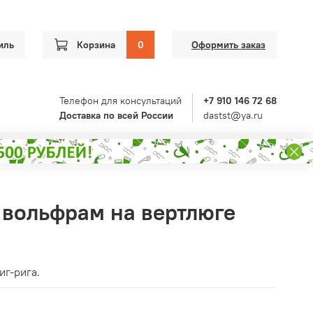
иль
Корзина
0
Оформить заказ
Телефон для консультаций
+7 910 146 72 68
Доставка по всей России
dastst@ya.ru
а вольфрам на вертлюге
иг-рига.