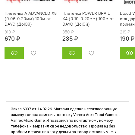
Плетенка A ADVANCED X8
Плетенка POWER BRAID
Blood 
(0.06-0.20мм) 100м от
X4 (0.10-0.20мм) 100м от
стандар
DAYO (ДоЮй)
DAYO (ДоЮй)
приман
810 ₽
350 ₽
219 ₽
670 ₽
235 ₽
190 ₽
Заказ 6937 от 14.02.26. Магазин сделал несогласованную
замену товара заменив плетенку Vanrex Area Trout Game на
Vanrex Micro Game. Я позвонил по контактному номеру
телефона и выразил свое недовольство. Продавец без
проблем вернул на карту деньги за товар оставив мне в