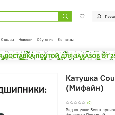
Проф
Отзывы
Новости
Обучение
Контакты
Катушка Cour
(Мифайн)
(0)
Вид катушки Безынерцио
Фрикцион Передний