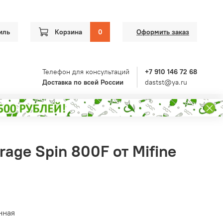
иль
Корзина
0
Оформить заказ
Телефон для консультаций
+7 910 146 72 68
Доставка по всей России
dastst@ya.ru
age Spin 800F от Mifine
нная