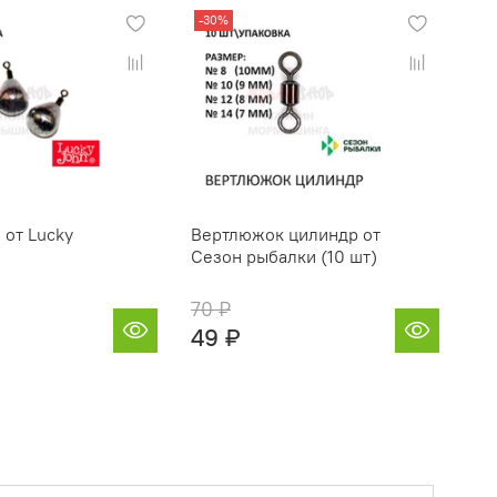
-30%
-1
g от Lucky
Вертлюжок цилиндр от
На
Сезон рыбалки (10 шт)
Sof
Sa
70 ₽
24
49 ₽
19