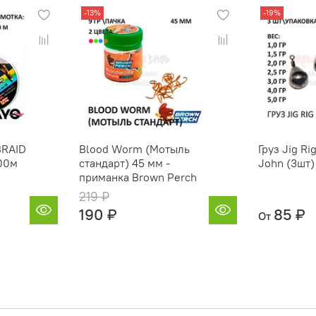
-13%
-19%
BRAID
Blood Worm (Мотыль
Груз Jig Ri
100м
стандарт) 45 мм -
John (3шт)
приманка Brown Perch
219 ₽
190 ₽
85 ₽
От