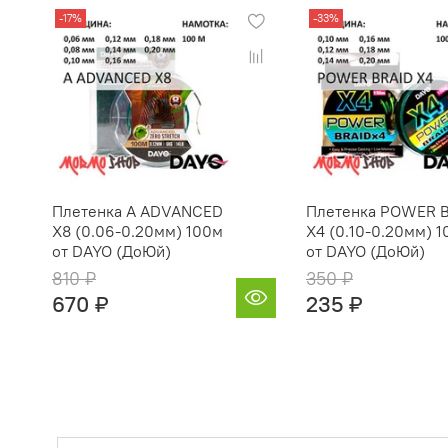
-17%
-33%
Плетенка A ADVANCED
Плетенка POWER 
X8 (0.06-0.20мм) 100м
X4 (0.10-0.20мм) 
от DAYO (ДоЮй)
от DAYO (ДоЮй)
810 ₽
350 ₽
670 ₽
235 ₽