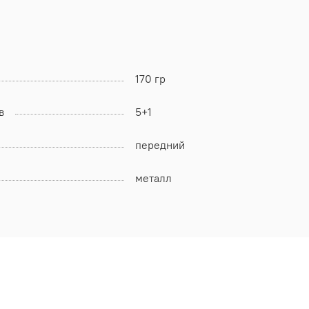
170 гр
в
5+1
передний
металл