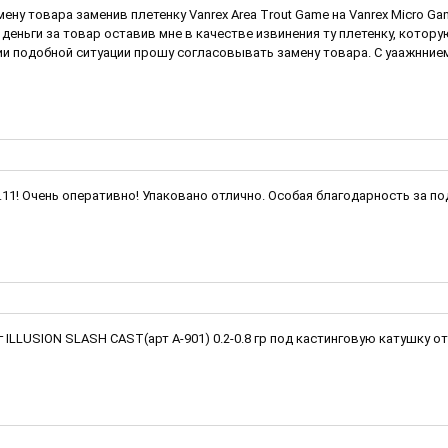
мену товара заменив плетенку Vanrex Area Trout Game на Vanrex Micro 
деньги за товар оставив мне в качестве извинения ту плетенку, котор
и подобной ситуации прошу согласовывать замену товара. С уаажннием
1.11! Очень оперативно! Упаковано отлично. Особая благодарность за п
LLUSION SLASH CAST(арт A-901) 0.2-0.8 гр под кастинговую катушку от 