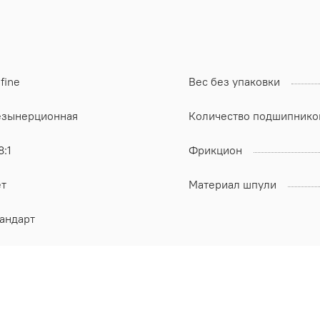
fine
Вес без упаковки
езынерционная
Количество подшипнико
8:1
Фрикцион
ет
Материал шпули
тандарт