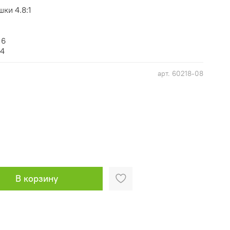
ки 4.8:1
 6
 4
арт.
60218-08
В корзину