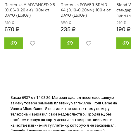
Плетенка A ADVANCED X8
Плетенка POWER BRAID
Blood 
(0.06-0.20мм) 100м от
X4 (0.10-0.20мм) 100м от
стандар
DAYO (ДоЮй)
DAYO (ДоЮй)
приман
810 ₽
350 ₽
219 ₽
670 ₽
235 ₽
190 ₽
Заказ 6937 от 14.02.26. Магазин сделал несогласованную
замену товара заменив плетенку Vanrex Area Trout Game на
Vanrex Micro Game. Я позвонил по контактному номеру
телефона и выразил свое недовольство. Продавец без
проблем вернул на карту деньги за товар оставив мне в
качестве извинения ту плетенку, которую я не заказывал.
Спасибо Алексею за оперативное решение спорной