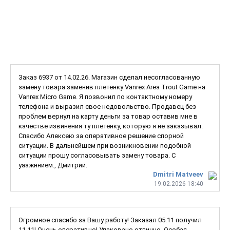
Заказ 6937 от 14.02.26. Магазин сделал несогласованную
замену товара заменив плетенку Vanrex Area Trout Game на
Vanrex Micro Game. Я позвонил по контактному номеру
телефона и выразил свое недовольство. Продавец без
проблем вернул на карту деньги за товар оставив мне в
качестве извинения ту плетенку, которую я не заказывал.
Спасибо Алексею за оперативное решение спорной
ситуации. В дальнейшем при возникновении подобной
ситуации прошу согласовывать замену товара. С
уаажннием., Дмитрий.
Dmitri Matveev
19.02.2026 18:40
Огромное спасибо за Вашу работу! Заказал 05.11 получил
11.11! Очень оперативно! Упаковано отлично. Особая