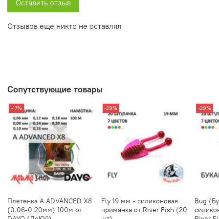
Оставить отзыв
Отзывов еще никто не оставлял
Сопутствующие товары
-17%
-29%
-29%
Плетенка A ADVANCED X8
Fly 19 мм - силиконовая
Bug (Бу
(0.06-0.20мм) 100м от
приманка от River Fish (20
силико
DAYO (ДоЮй)
шт)
River F