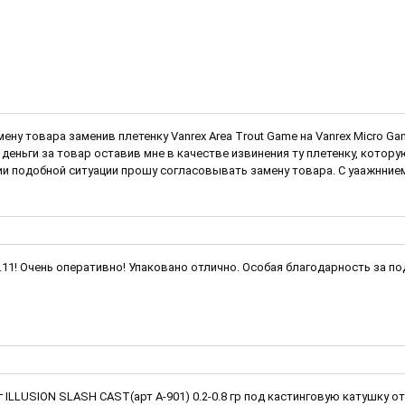
мену товара заменив плетенку Vanrex Area Trout Game на Vanrex Micro 
деньги за товар оставив мне в качестве извинения ту плетенку, котор
и подобной ситуации прошу согласовывать замену товара. С уаажннием
1.11! Очень оперативно! Упаковано отлично. Особая благодарность за п
LLUSION SLASH CAST(арт A-901) 0.2-0.8 гр под кастинговую катушку от 