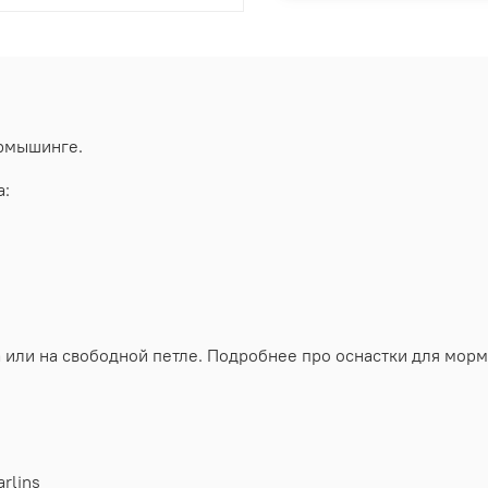
рмышинге.
а:
или на свободной петле. Подробнее про оснастки для мор
rlins