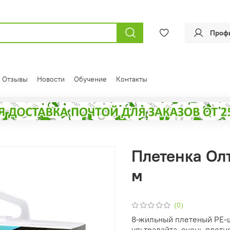
Проф
Отзывы
Новости
Обучение
Контакты
Плетенка Олт
м
(0)
8-жильный плетеный PE-
ультралайта, очень плотн