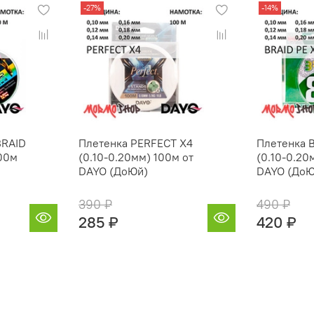
-27%
-14%
BRAID
Плетенка PERFECT X4
Плетенка 
100м
(0.10-0.20мм) 100м от
(0.10-0.20
DAYO (ДоЮй)
DAYO (ДоЮ
390 ₽
490 ₽
285 ₽
420 ₽