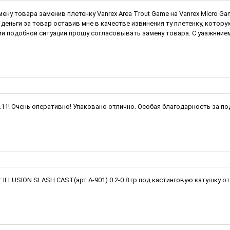
мену товара заменив плетенку Vanrex Area Trout Game на Vanrex Micro 
деньги за товар оставив мне в качестве извинения ту плетенку, котор
и подобной ситуации прошу согласовывать замену товара. С уаажннием
1.11! Очень оперативно! Упаковано отлично. Особая благодарность за п
LLUSION SLASH CAST(арт A-901) 0.2-0.8 гр под кастинговую катушку от 