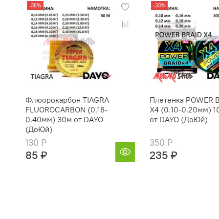
-35%
-33%
Флюорокарбон TIAGRA
Плетенка POWER 
FLUOROCARBON (0.18-
X4 (0.10-0.20мм) 
0.40мм) 30м от DAYO
от DAYO (ДоЮй)
(ДоЮй)
130 ₽
350 ₽
85 ₽
235 ₽