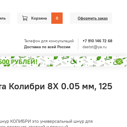
иль
Корзина
0
Оформить заказ
Телефон для консультаций
+7 910 146 72 68
Доставка по всей России
dastst@ya.ru
а Колибри 8Х 0.05 мм, 125
шнур КОЛИБРИ это универсальный шнур для
ого плетения, гладкий и прочный.