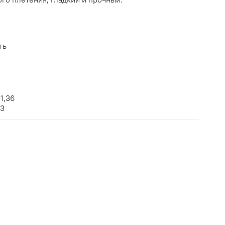
ть
 1,36
 3