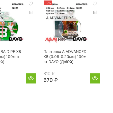
-17%
-1
BRAID PE X8
Плетенка A ADVANCED
Ja
мм) 100м от
X8 (0.06-0.20мм) 100м
Br
й)
от DAYO (ДоЮй)
810 ₽
21
670 ₽
17