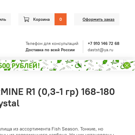
иль
Корзина
0
Оформить заказ
Телефон для консультаций
+7 910 146 72 68
Доставка по всей России
dastst@ya.ru
INE R1 (0,3-1 гр) 168-180
ystal
илища из ассортимента Fish Season. Тонкие, но
ены из современного карбона. На них установлены