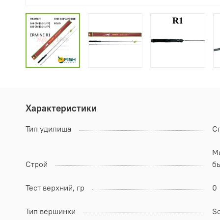
Характеристики
Тип удилища
С
Me
Строй
б
Тест верхний, гр
0
Тип вершинки
So