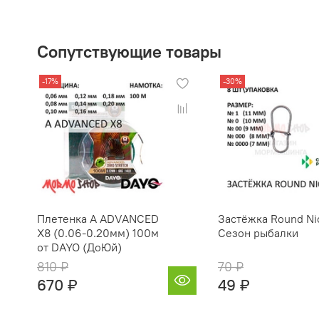
Сопутствующие товары
-17%
-30%
Плетенка A ADVANCED
Застёжка Round Ni
X8 (0.06-0.20мм) 100м
Сезон рыбалки
от DAYO (ДоЮй)
810 ₽
70 ₽
670 ₽
49 ₽