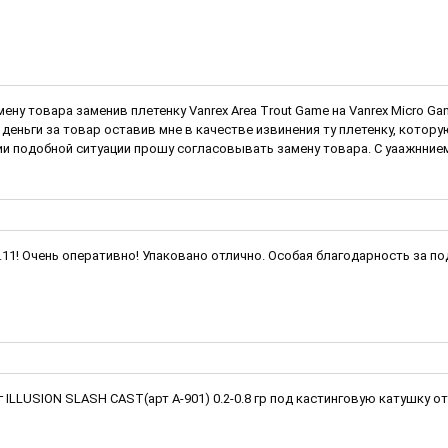
мену товара заменив плетенку Vanrex Area Trout Game на Vanrex Micro 
деньги за товар оставив мне в качестве извинения ту плетенку, котор
и подобной ситуации прошу согласовывать замену товара. С уаажннием
1.11! Очень оперативно! Упаковано отлично. Особая благодарность за п
LLUSION SLASH CAST(арт A-901) 0.2-0.8 гр под кастинговую катушку от 