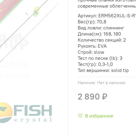
современные облегченные
Артикул: ERM562XUL-S-R1
Вес(гр): 70,8
Вид ловли: спиннинг
Длина(см): 168, 180
Количество секций: 2
Рукоять: EVA
Строй: slow
Тест по леске (lb): 3
Тест(гр): 0,3-1,0
Тип вершинки: solid tip
Наличие:
Нет в наличии
2 890 ₽
В избранное