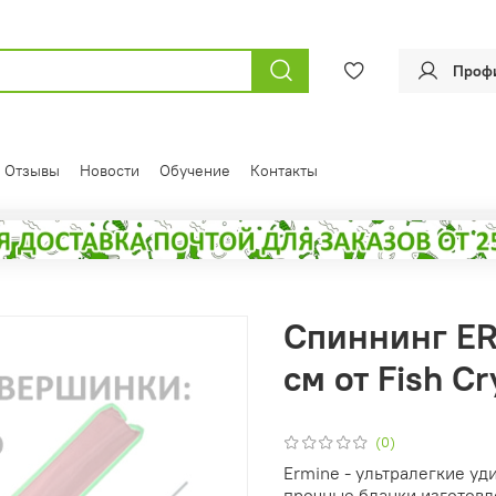
Проф
Отзывы
Новости
Обучение
Контакты
Спиннинг ERM
см от Fish Cr
(0)
Ermine - ультралегкие уд
прочные бланки изготовл