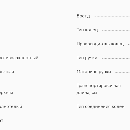
Бренд
Тип колец
Производитель колец
ротивозахлестный
Тип ручки
бычная
Материал ручки
Транспортировочная
ерхняя
длина, см
олнотелый
Тип соединения колен
ет