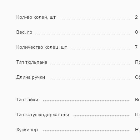
Кол-во колен, шт
2
Вес, гр
0
Количество колец, шт
7
Тип тюльпана
П
Длина ручки
О
Тип гайки
В
Тип катушкодержателя
П
Хуккипер
Н