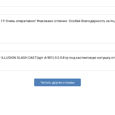
1.11! Очень оперативно! Упаковано отлично. Особая благодарность за п
LLUSION SLASH CAST(арт A-901) 0.2-0.8 гр под кастинговую катушку от 
Читать другие отзывы