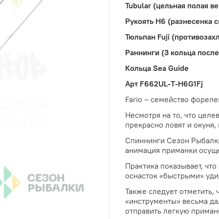
Tubular (цельная полая в
Рукоять H6 (разнесенка с
Тюльпан Fuji (противозах
Раннинги (3 кольца после
Кольца Sea Guide
Арт F662UL-T-H6G1Fj
Fario – семейство форел
Несмотря на то, что целе
прекрасно ловят и окуня,
Спиннинги Сезон Рыбалки
анимация приманки осуще
Практика показывает, чт
оснасток «быстрыми» уд
Также следует отметить, 
«инструменты» весьма да
отправить легкую приманк