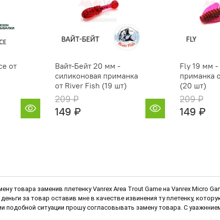
ce от
Вайт-Бейт 20 мм -
Fly 19 мм 
силиконовая приманка
приманка о
от River Fish (19 шт)
(20 шт)
209 ₽
209 ₽
149 ₽
149 ₽
мену товара заменив плетенку Vanrex Area Trout Game на Vanrex Micro 
деньги за товар оставив мне в качестве извинения ту плетенку, котор
и подобной ситуации прошу согласовывать замену товара. С уаажннием