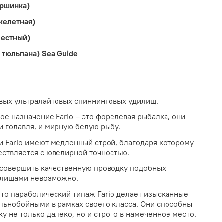
ершинка)
келетная)
лестный)
 тюльпана) Sea Guide
евых ультралайтовых спиннинговых удилищ.
вое назначение Fario – это форелевая рыбалка, они
 и голавля, и мирную белую рыбу.
 Fario имеют медленный строй, благодаря которому
ствляется с ювелирной точностью.
о совершить качественную проводку подобных
илищами невозможно.
что параболический типаж Fario делает изысканные
льнобойными в рамках своего класса. Они способны
у не только далеко, но и строго в намеченное место.