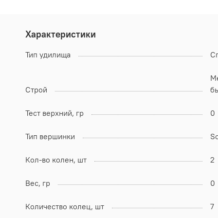
Характеристики
Тип удилища
С
Me
Строй
б
Тест верхний, гр
0
Тип вершинки
So
Кол-во колен, шт
2
Вес, гр
0
Количество колец, шт
7