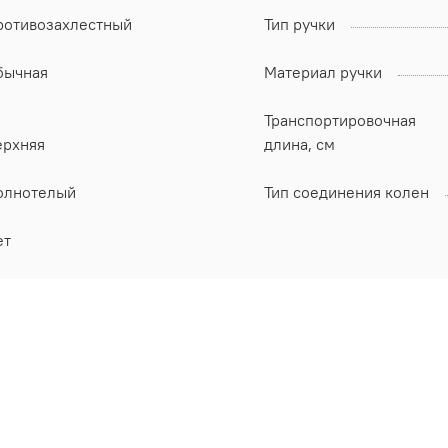
ротивозахлестный
Тип ручки
бычная
Материал ручки
Транспортировочная
ерхняя
длина, см
олнотелый
Тип соединения колен
ет