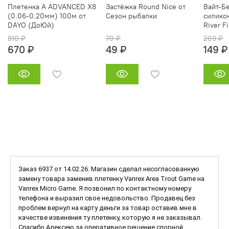
Плетенка A ADVANCED X8
Застёжка Round Nice от
Вайт-Бе
(0.06-0.20мм) 100м от
Сезон рыбалки
силико
DAYO (ДоЮй)
River F
810 ₽
70 ₽
209 ₽
670 ₽
49 ₽
149 ₽
Заказ 6937 от 14.02.26. Магазин сделал несогласованную
замену товара заменив плетенку Vanrex Area Trout Game на
Vanrex Micro Game. Я позвонил по контактному номеру
телефона и выразил свое недовольство. Продавец без
проблем вернул на карту деньги за товар оставив мне в
качестве извинения ту плетенку, которую я не заказывал.
Спасибо Алексею за оперативное решение спорной