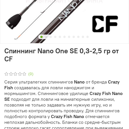
Спиннинг Nano One SE 0,3-2,5 гр от
CF
(0)
Серия ультралегких спиннингов
Nano
от бренда
Crazy
Fish
создавалась для ловли наноджигом и
мормышингом. Спиннинговое удилище
Crazy Fish Nano
SE
подходит для ловли на миниатюрные силиконки,
позволяя не только задавать им нужную игру, но и
полностью контролировать проводку. Для спиннингов
подобного формата у
Crazy Fish Nano
отмечается
неплохая дальнобойность. Бланки со средне-быстрым
строем неплохо гасят сопротивление при вываживании.