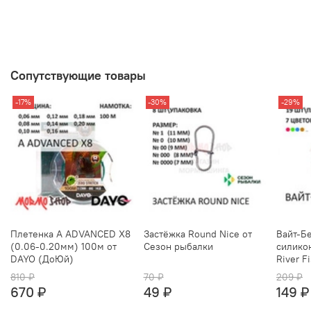
Сопутствующие товары
-17%
-30%
-29%
Плетенка A ADVANCED X8
Застёжка Round Nice от
Вайт-Бе
(0.06-0.20мм) 100м от
Сезон рыбалки
силико
DAYO (ДоЮй)
River F
810 ₽
70 ₽
209 ₽
670 ₽
49 ₽
149 ₽