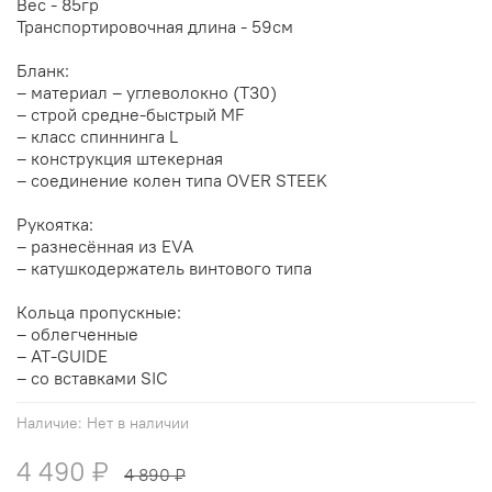
Вес - 85гр
Транспортировочная длина - 59см
Бланк:
– материал – углеволокно (T30)
– строй средне-быстрый MF
– класс спиннинга L
– конструкция штекерная
– соединение колен типа OVER STEEK
Рукоятка:
– разнесённая из EVA
– катушкодержатель винтового типа
Кольца пропускные:
– облегченные
– AT-GUIDE
– со вставками SIC
Наличие:
Нет в наличии
4 490 ₽
4 890 ₽