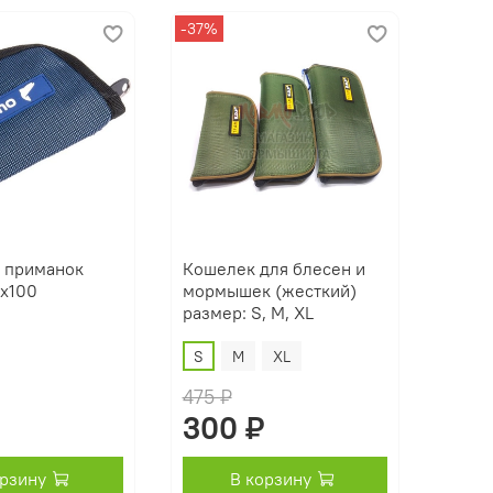
-37%
я приманок
Кошелек для блесен и
0x100
мормышек (жесткий)
размер: S, M, XL
S
M
XL
475 ₽
300 ₽
орзину
В корзину